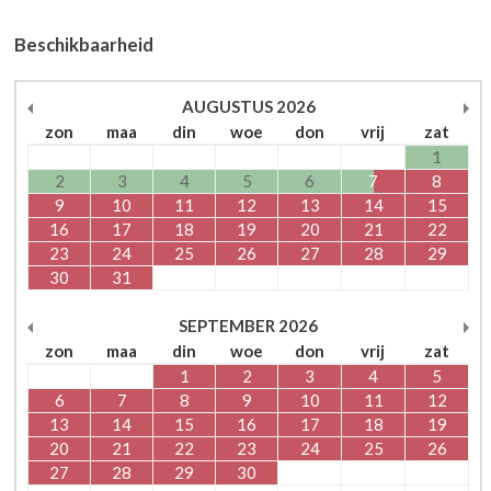
Beschikbaarheid
AUGUSTUS
2026
zon
maa
din
woe
don
vrij
zat
1
2
3
4
5
6
7
8
9
10
11
12
13
14
15
16
17
18
19
20
21
22
23
24
25
26
27
28
29
30
31
SEPTEMBER
2026
zon
maa
din
woe
don
vrij
zat
1
2
3
4
5
6
7
8
9
10
11
12
13
14
15
16
17
18
19
20
21
22
23
24
25
26
27
28
29
30