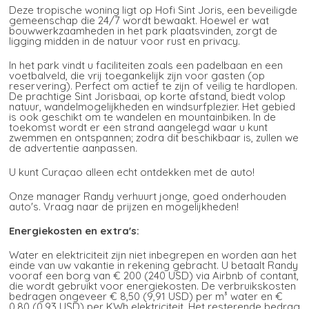
Deze tropische woning ligt op Hofi Sint Joris, een beveiligde
gemeenschap die 24/7 wordt bewaakt. Hoewel er wat
bouwwerkzaamheden in het park plaatsvinden, zorgt de
ligging midden in de natuur voor rust en privacy.
In het park vindt u faciliteiten zoals een padelbaan en een
voetbalveld, die vrij toegankelijk zijn voor gasten (op
reservering). Perfect om actief te zijn of veilig te hardlopen.
De prachtige Sint Jorisbaai, op korte afstand, biedt volop
natuur, wandelmogelijkheden en windsurfplezier. Het gebied
is ook geschikt om te wandelen en mountainbiken. In de
toekomst wordt er een strand aangelegd waar u kunt
zwemmen en ontspannen; zodra dit beschikbaar is, zullen we
de advertentie aanpassen.
U kunt Curaçao alleen echt ontdekken met de auto!
Onze manager Randy verhuurt jonge, goed onderhouden
auto's. Vraag naar de prijzen en mogelijkheden!
Energiekosten en extra's:
Water en elektriciteit zijn niet inbegrepen en worden aan het
einde van uw vakantie in rekening gebracht. U betaalt Randy
vooraf een borg van € 200 (240 USD) via Airbnb of contant,
die wordt gebruikt voor energiekosten. De verbruikskosten
bedragen ongeveer € 8,50 (9,91 USD) per m³ water en €
0,80 (0,93 USD) per KWh elektriciteit. Het resterende bedrag